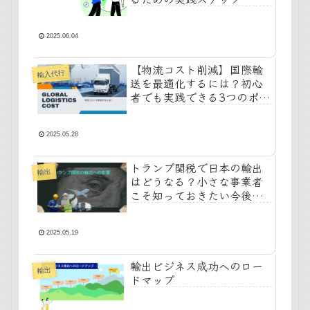
2025.06.04
【物流コスト削減】国際輸
輸入代行
送を最適化するには？初心
者でも実践できる3つのポイ
ント
2025.05.28
トランプ関税で日本の輸出
輸出
はどうなる？小さな事業者
こそ知っておきたい今後の
対応策
2025.05.19
輸出ビジネス成功へのロー
輸出
ドマップ